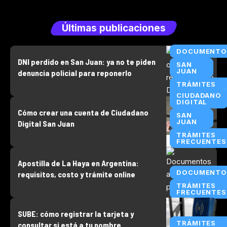
Últimas publicaciones
DOCUMENTO
DNI perdido en San Juan: ya no te piden
SAN
JUAN
denuncia policial para reponerlo
TRÁMITES
FRECUENTES
CIUDADANO
DIGITAL
Cómo crear una cuenta de Ciudadano
SAN
JUAN
Digital San Juan
TRÁMITES
FRECUENTES
Apostilla de La Haya en Argentina:
DOCUMENTO
requisitos, costo y trámite online
TRÁMITES
FRECUENTES
SUBE: cómo registrar la tarjeta y
TRÁMITES
consultar si está a tu nombre