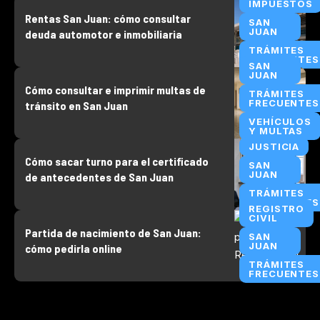
IMPUESTOS
Rentas San Juan: cómo consultar
SAN
JUAN
deuda automotor e inmobiliaria
TRÁMITES
FRECUENTES
SAN
JUAN
Cómo consultar e imprimir multas de
TRÁMITES
FRECUENTES
tránsito en San Juan
VEHÍCULOS
Y MULTAS
JUSTICIA
Cómo sacar turno para el certificado
SAN
JUAN
de antecedentes de San Juan
TRÁMITES
FRECUENTES
REGISTRO
CIVIL
Partida de nacimiento de San Juan:
SAN
JUAN
cómo pedirla online
TRÁMITES
FRECUENTES