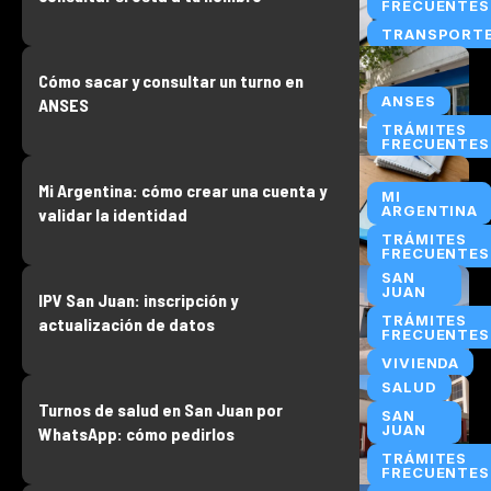
FRECUENTES
TRANSPORT
Cómo sacar y consultar un turno en
ANSES
ANSES
TRÁMITES
FRECUENTES
Mi Argentina: cómo crear una cuenta y
MI
ARGENTINA
validar la identidad
TRÁMITES
FRECUENTES
SAN
JUAN
IPV San Juan: inscripción y
TRÁMITES
actualización de datos
FRECUENTES
VIVIENDA
SALUD
Turnos de salud en San Juan por
SAN
JUAN
WhatsApp: cómo pedirlos
TRÁMITES
FRECUENTES