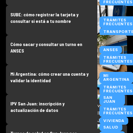
FRECUENTES
SUBE: cómo registrar la tarjeta y
TRÁMITES
consultar si está a tu nombre
FRECUENTES
TRANSPORT
Cómo sacar y consultar un turno en
ANSES
ANSES
TRÁMITES
FRECUENTES
Mi Argentina: cómo crear una cuenta y
MI
ARGENTINA
validar la identidad
TRÁMITES
FRECUENTES
SAN
JUAN
IPV San Juan: inscripción y
TRÁMITES
actualización de datos
FRECUENTES
VIVIENDA
SALUD