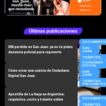
Últimas publicaciones
DOCUMENTO
DNI perdido en San Juan: ya no te piden
SAN
JUAN
denuncia policial para reponerlo
TRÁMITES
FRECUENTES
CIUDADANO
DIGITAL
Cómo crear una cuenta de Ciudadano
SAN
JUAN
Digital San Juan
TRÁMITES
FRECUENTES
Apostilla de La Haya en Argentina:
DOCUMENTO
requisitos, costo y trámite online
TRÁMITES