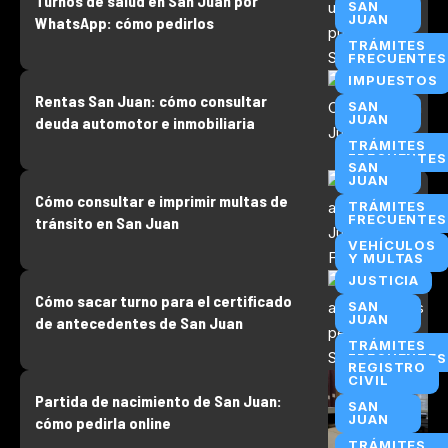
Turnos de salud en San Juan por
SAN
JUAN
WhatsApp: cómo pedirlos
TRÁMITES
FRECUENTES
IMPUESTOS
Rentas San Juan: cómo consultar
SAN
JUAN
deuda automotor e inmobiliaria
TRÁMITES
FRECUENTES
SAN
JUAN
Cómo consultar e imprimir multas de
TRÁMITES
FRECUENTES
tránsito en San Juan
VEHÍCULOS
Y MULTAS
JUSTICIA
Cómo sacar turno para el certificado
SAN
JUAN
de antecedentes de San Juan
TRÁMITES
FRECUENTES
REGISTRO
CIVIL
Partida de nacimiento de San Juan:
SAN
JUAN
cómo pedirla online
TRÁMITES