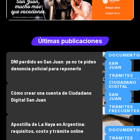
Últimas publicaciones
DOCUMENTO
DNI perdido en San Juan: ya no te piden
SAN
JUAN
denuncia policial para reponerlo
TRÁMITES
FRECUENTES
CIUDADANO
DIGITAL
Cómo crear una cuenta de Ciudadano
SAN
JUAN
Digital San Juan
TRÁMITES
FRECUENTES
Apostilla de La Haya en Argentina:
DOCUMENTO
requisitos, costo y trámite online
TRÁMITES