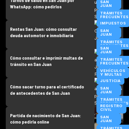
Turnos de salud en San Juan por
SAN
JUAN
WhatsApp: cómo pedirlos
TRÁMITES
FRECUENTES
IMPUESTOS
Rentas San Juan: cómo consultar
SAN
JUAN
deuda automotor e inmobiliaria
TRÁMITES
FRECUENTES
SAN
JUAN
Cómo consultar e imprimir multas de
TRÁMITES
FRECUENTES
tránsito en San Juan
VEHÍCULOS
Y MULTAS
JUSTICIA
Cómo sacar turno para el certificado
SAN
JUAN
de antecedentes de San Juan
TRÁMITES
FRECUENTES
REGISTRO
CIVIL
Partida de nacimiento de San Juan:
SAN
JUAN
cómo pedirla online
TRÁMITES