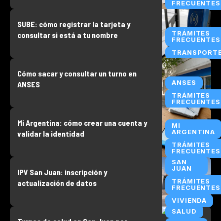
FRECUENTES
SUBE: cómo registrar la tarjeta y
TRÁMITES
consultar si está a tu nombre
FRECUENTES
TRANSPORT
Cómo sacar y consultar un turno en
ANSES
ANSES
TRÁMITES
FRECUENTES
Mi Argentina: cómo crear una cuenta y
MI
ARGENTINA
validar la identidad
TRÁMITES
FRECUENTES
SAN
JUAN
IPV San Juan: inscripción y
TRÁMITES
actualización de datos
FRECUENTES
VIVIENDA
SALUD