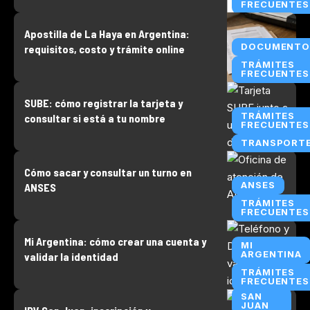
FRECUENTES
Apostilla de La Haya en Argentina:
DOCUMENTO
requisitos, costo y trámite online
TRÁMITES
FRECUENTES
SUBE: cómo registrar la tarjeta y
TRÁMITES
consultar si está a tu nombre
FRECUENTES
TRANSPORT
Cómo sacar y consultar un turno en
ANSES
ANSES
TRÁMITES
FRECUENTES
Mi Argentina: cómo crear una cuenta y
MI
ARGENTINA
validar la identidad
TRÁMITES
FRECUENTES
SAN
JUAN