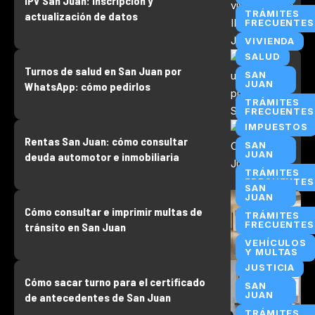
IPV San Juan: inscripción y
TRÁMITES
actualización de datos
FRECUENTES
VIVIENDA
SALUD
Turnos de salud en San Juan por
SAN
JUAN
WhatsApp: cómo pedirlos
TRÁMITES
FRECUENTES
IMPUESTOS
Rentas San Juan: cómo consultar
SAN
JUAN
deuda automotor e inmobiliaria
TRÁMITES
FRECUENTES
SAN
JUAN
Cómo consultar e imprimir multas de
TRÁMITES
FRECUENTES
tránsito en San Juan
VEHÍCULOS
Y MULTAS
JUSTICIA
Cómo sacar turno para el certificado
SAN
JUAN
de antecedentes de San Juan
TRÁMITES