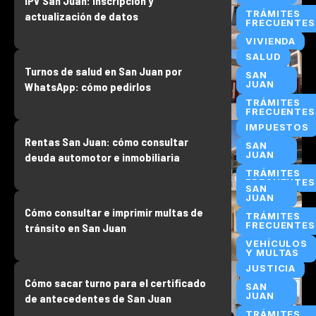
IPV San Juan: inscripción y
TRÁMITES
actualización de datos
FRECUENTES
VIVIENDA
SALUD
Turnos de salud en San Juan por
SAN
JUAN
WhatsApp: cómo pedirlos
TRÁMITES
FRECUENTES
IMPUESTOS
Rentas San Juan: cómo consultar
SAN
JUAN
deuda automotor e inmobiliaria
TRÁMITES
FRECUENTES
SAN
JUAN
Cómo consultar e imprimir multas de
TRÁMITES
FRECUENTES
tránsito en San Juan
VEHÍCULOS
Y MULTAS
JUSTICIA
Cómo sacar turno para el certificado
SAN
JUAN
de antecedentes de San Juan
TRÁMITES