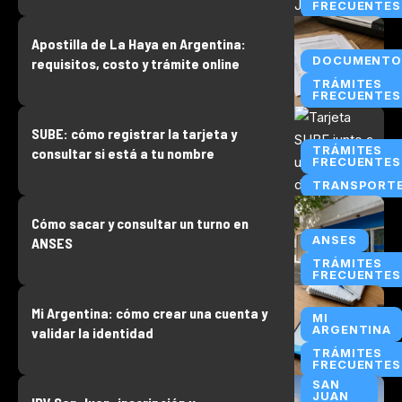
FRECUENTES
Apostilla de La Haya en Argentina:
DOCUMENTO
requisitos, costo y trámite online
TRÁMITES
FRECUENTES
SUBE: cómo registrar la tarjeta y
TRÁMITES
consultar si está a tu nombre
FRECUENTES
TRANSPORT
Cómo sacar y consultar un turno en
ANSES
ANSES
TRÁMITES
FRECUENTES
Mi Argentina: cómo crear una cuenta y
MI
ARGENTINA
validar la identidad
TRÁMITES
FRECUENTES
SAN
JUAN