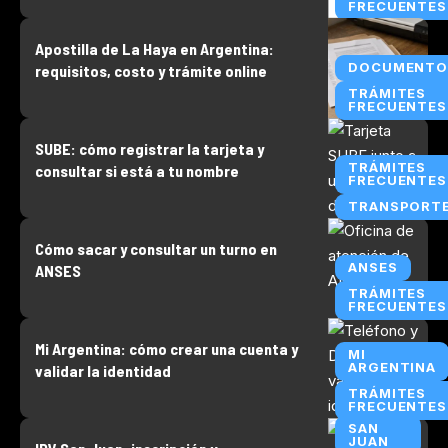
FRECUENTES
Apostilla de La Haya en Argentina:
DOCUMENTO
requisitos, costo y trámite online
TRÁMITES
FRECUENTES
SUBE: cómo registrar la tarjeta y
TRÁMITES
consultar si está a tu nombre
FRECUENTES
TRANSPORT
Cómo sacar y consultar un turno en
ANSES
ANSES
TRÁMITES
FRECUENTES
Mi Argentina: cómo crear una cuenta y
MI
ARGENTINA
validar la identidad
TRÁMITES
FRECUENTES
SAN
JUAN