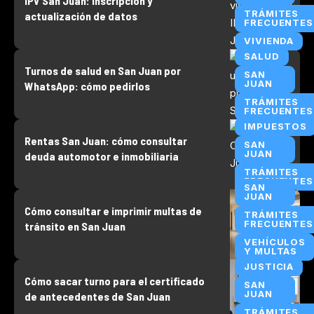
IPV San Juan: inscripción y
TRÁMITES
actualización de datos
FRECUENTES
VIVIENDA
SALUD
Turnos de salud en San Juan por
SAN
JUAN
WhatsApp: cómo pedirlos
TRÁMITES
FRECUENTES
IMPUESTOS
Rentas San Juan: cómo consultar
SAN
JUAN
deuda automotor e inmobiliaria
TRÁMITES
FRECUENTES
SAN
JUAN
Cómo consultar e imprimir multas de
TRÁMITES
FRECUENTES
tránsito en San Juan
VEHÍCULOS
Y MULTAS
JUSTICIA
Cómo sacar turno para el certificado
SAN
JUAN
de antecedentes de San Juan
TRÁMITES