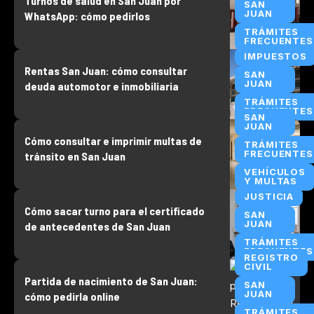
Turnos de salud en San Juan por
SAN
JUAN
WhatsApp: cómo pedirlos
TRÁMITES
FRECUENTES
IMPUESTOS
Rentas San Juan: cómo consultar
SAN
JUAN
deuda automotor e inmobiliaria
TRÁMITES
FRECUENTES
SAN
JUAN
Cómo consultar e imprimir multas de
TRÁMITES
FRECUENTES
tránsito en San Juan
VEHÍCULOS
Y MULTAS
JUSTICIA
Cómo sacar turno para el certificado
SAN
JUAN
de antecedentes de San Juan
TRÁMITES
FRECUENTES
REGISTRO
CIVIL
Partida de nacimiento de San Juan:
SAN
JUAN
cómo pedirla online
TRÁMITES