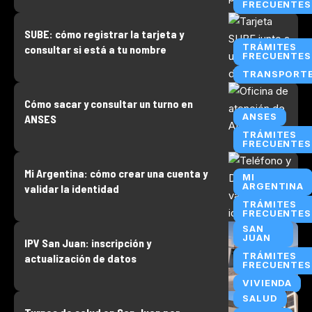
FRECUENTES
SUBE: cómo registrar la tarjeta y
TRÁMITES
consultar si está a tu nombre
FRECUENTES
TRANSPORT
Cómo sacar y consultar un turno en
ANSES
ANSES
TRÁMITES
FRECUENTES
Mi Argentina: cómo crear una cuenta y
MI
ARGENTINA
validar la identidad
TRÁMITES
FRECUENTES
SAN
JUAN
IPV San Juan: inscripción y
TRÁMITES
actualización de datos
FRECUENTES
VIVIENDA
SALUD