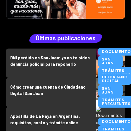
Últimas publicaciones
DOCUMENTO
DNI perdido en San Juan: ya no te piden
SAN
JUAN
denuncia policial para reponerlo
TRÁMITES
FRECUENTES
CIUDADANO
DIGITAL
Cómo crear una cuenta de Ciudadano
SAN
JUAN
Digital San Juan
TRÁMITES
FRECUENTES
Apostilla de La Haya en Argentina:
DOCUMENTO
requisitos, costo y trámite online
TRÁMITES