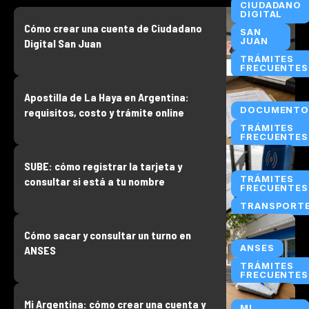
CIUDADANO
DIGITAL
Cómo crear una cuenta de Ciudadano
SAN
JUAN
Digital San Juan
TRÁMITES
FRECUENTES
Apostilla de La Haya en Argentina:
DOCUMENTO
requisitos, costo y trámite online
TRÁMITES
FRECUENTES
SUBE: cómo registrar la tarjeta y
TRÁMITES
consultar si está a tu nombre
FRECUENTES
TRANSPORT
Cómo sacar y consultar un turno en
ANSES
ANSES
TRÁMITES
FRECUENTES
Mi Argentina: cómo crear una cuenta y
MI