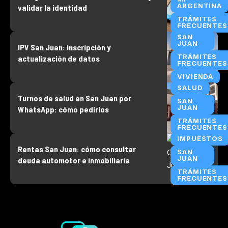
ARGENTINA
validar la identidad
TRÁMITES
FRECUENTES
SAN
JUAN
IPV San Juan: inscripción y
TRÁMITES
actualización de datos
FRECUENTES
VIVIENDA
SALUD
Turnos de salud en San Juan por
SAN
JUAN
WhatsApp: cómo pedirlos
TRÁMITES
FRECUENTES
IMPUESTOS
Rentas San Juan: cómo consultar
SAN
JUAN
deuda automotor e inmobiliaria
TRÁMITES
FRECUENTES