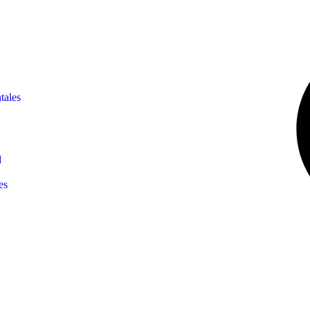
tales
d
es