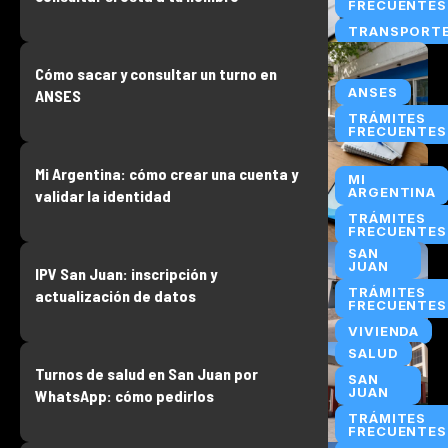
FRECUENTES
TRANSPORT
Cómo sacar y consultar un turno en
ANSES
ANSES
TRÁMITES
FRECUENTES
Mi Argentina: cómo crear una cuenta y
MI
ARGENTINA
validar la identidad
TRÁMITES
FRECUENTES
SAN
JUAN
IPV San Juan: inscripción y
TRÁMITES
actualización de datos
FRECUENTES
VIVIENDA
SALUD
Turnos de salud en San Juan por
SAN
JUAN
WhatsApp: cómo pedirlos
TRÁMITES
FRECUENTES