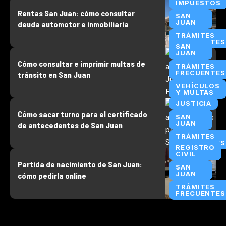
IMPUESTOS
Rentas San Juan: cómo consultar
SAN
JUAN
deuda automotor e inmobiliaria
TRÁMITES
FRECUENTES
SAN
JUAN
Cómo consultar e imprimir multas de
TRÁMITES
FRECUENTES
tránsito en San Juan
VEHÍCULOS
Y MULTAS
JUSTICIA
Cómo sacar turno para el certificado
SAN
JUAN
de antecedentes de San Juan
TRÁMITES
FRECUENTES
REGISTRO
CIVIL
Partida de nacimiento de San Juan:
SAN
JUAN
cómo pedirla online
TRÁMITES
FRECUENTES