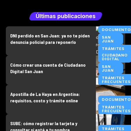
Últimas publicaciones
DOCUMENTO
DNI perdido en San Juan: ya no te piden
SAN
JUAN
denuncia policial para reponerlo
TRÁMITES
FRECUENTES
CIUDADANO
DIGITAL
Cómo crear una cuenta de Ciudadano
SAN
JUAN
Digital San Juan
TRÁMITES
FRECUENTES
Apostilla de La Haya en Argentina:
DOCUMENTO
requisitos, costo y trámite online
TRÁMITES
FRECUENTES
SUBE: cómo registrar la tarjeta y
TRÁMITES
consultar si está a tu nombre