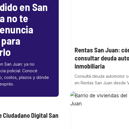
dido en San
a no te
denuncia
l para
rlo
Rentas San Juan: c
consultar deuda aut
en San Juan: ya no
inmobiliaria
cia policial. Conocé
Consultá deuda automotor o 
o, costos, plazos y dónde
en Rentas San Juan desde 
 exprés.
 Ciudadano Digital San