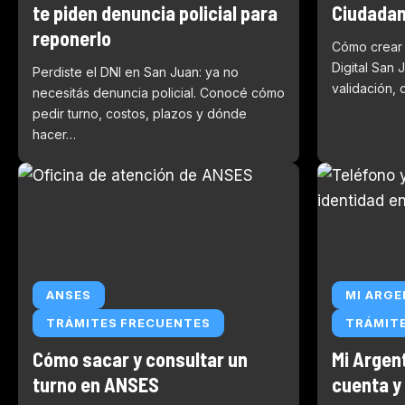
te piden denuncia policial para
Ciudadan
reponerlo
Cómo crear
Digital San 
Perdiste el DNI en San Juan: ya no
validación, 
necesitás denuncia policial. Conocé cómo
pedir turno, costos, plazos y dónde
hacer…
ANSES
MI ARGE
TRÁMITES FRECUENTES
TRÁMIT
Cómo sacar y consultar un
Mi Argen
turno en ANSES
cuenta y 