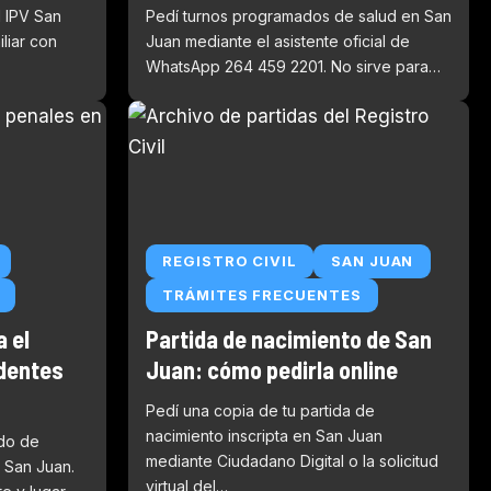
l IPV San
Pedí turnos programados de salud en San
iliar con
Juan mediante el asistente oficial de
WhatsApp 264 459 2201. No sirve para…
REGISTRO CIVIL
SAN JUAN
TRÁMITES FRECUENTES
 el
Partida de nacimiento de San
edentes
Juan: cómo pedirla online
Pedí una copia de tu partida de
nacimiento inscripta en San Juan
ado de
mediante Ciudadano Digital o la solicitud
 San Juan.
virtual del…