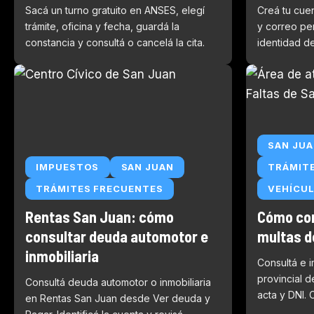
Sacá un turno gratuito en ANSES, elegí
Creá tu cue
trámite, oficina y fecha, guardá la
y correo per
constancia y consultá o cancelá la cita.
identidad d
SAN JU
IMPUESTOS
SAN JUAN
TRÁMIT
TRÁMITES FRECUENTES
VEHÍCUL
Rentas San Juan: cómo
Cómo con
consultar deuda automotor e
multas d
inmobiliaria
Consultá e i
provincial 
Consultá deuda automotor o inmobiliaria
acta y DNI.
en Rentas San Juan desde Ver deuda y