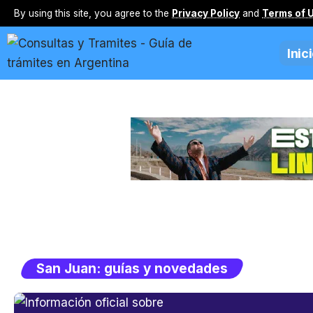
By using this site, you agree to the
Privacy Policy
and
Terms of 
Inic
San Juan: guías y novedades