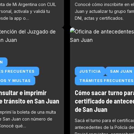
nta de Mi Argentina con CUIL
Conocé cómo inscribirte en e
sonal, activala y validá tu
Juan y actualizar tu grupo fam
esde la app o…
DNI, actas y certificados.
AN
ES FRECUENTES
JUSTICIA
SAN JUAN
OS Y MULTAS
TRÁMITES FRECUENTES
sultar e imprimir
Cómo sacar turno para
e tránsito en San Juan
certificado de antec
de San Juan
mprimí la boleta de una multa
de San Juan con número de
Sacá el turno para el certific
 Conocé qué…
antecedentes de la Policía de