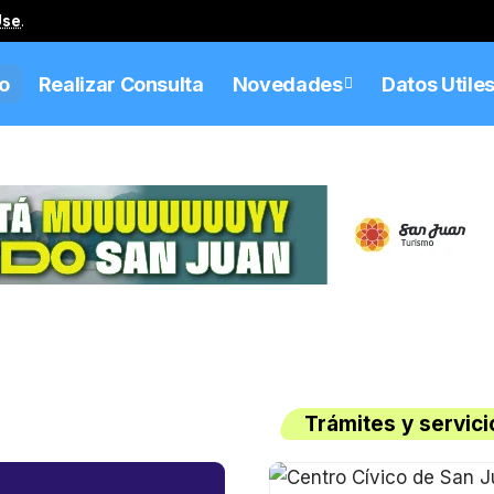
Use
.
io
Realizar Consulta
Novedades
Datos Utile
Trámites y servici