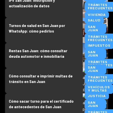
IPV San Juan: inscripción y
TRÁMITES
actualización de datos
FRECUENTES
VIVIENDA
SALUD
Turnos de salud en San Juan por
SAN
JUAN
WhatsApp: cómo pedirlos
TRÁMITES
FRECUENTES
IMPUESTOS
Rentas San Juan: cómo consultar
SAN
JUAN
deuda automotor e inmobiliaria
TRÁMITES
FRECUENTES
SAN
JUAN
Cómo consultar e imprimir multas de
TRÁMITES
FRECUENTES
tránsito en San Juan
VEHÍCULOS
Y MULTAS
JUSTICIA
Cómo sacar turno para el certificado
SAN
JUAN
de antecedentes de San Juan
TRÁMITES