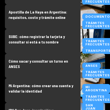
FRECUENTES
Apostilla de La Haya en Argentina:
DOCUMENTO
requisitos, costo y trámite online
TRÁMITES
FRECUENTES
SUBE: cómo registrar la tarjeta y
TRÁMITES
consultar si está a tu nombre
FRECUENTES
TRANSPORT
Cómo sacar y consultar un turno en
ANSES
ANSES
TRÁMITES
FRECUENTES
Mi Argentina: cómo crear una cuenta y
MI
ARGENTINA
validar la identidad
TRÁMITES
FRECUENTES
SAN
JUAN