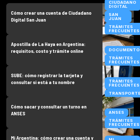
CIUDADANO
DIGITAL
Cómo crear una cuenta de Ciudadano
SAN
JUAN
Digital San Juan
TRÁMITES
FRECUENTES
Apostilla de La Haya en Argentina:
DOCUMENTO
requisitos, costo y trámite online
TRÁMITES
FRECUENTES
SUBE: cómo registrar la tarjeta y
TRÁMITES
consultar si está a tu nombre
FRECUENTES
TRANSPORT
Cómo sacar y consultar un turno en
ANSES
ANSES
TRÁMITES
FRECUENTES
Mi Argentina: cómo crear una cuenta y
MI