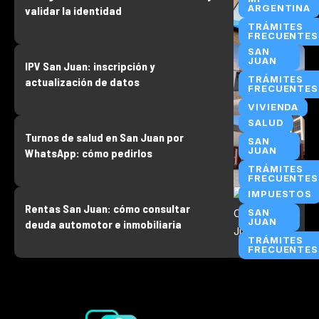
ARGENTINA
validar la identidad
TRÁMITES
FRECUENTES
SAN
JUAN
IPV San Juan: inscripción y
TRÁMITES
actualización de datos
FRECUENTES
VIVIENDA
SALUD
Turnos de salud en San Juan por
SAN
JUAN
WhatsApp: cómo pedirlos
TRÁMITES
FRECUENTES
IMPUESTOS
Rentas San Juan: cómo consultar
SAN
JUAN
deuda automotor e inmobiliaria
TRÁMITES
FRECUENTES