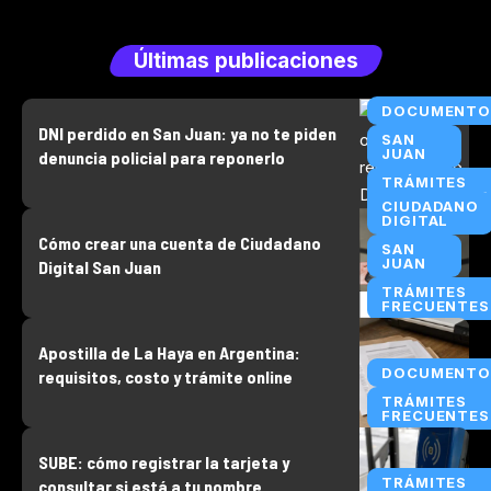
Últimas publicaciones
DOCUMENTO
DNI perdido en San Juan: ya no te piden
SAN
JUAN
denuncia policial para reponerlo
TRÁMITES
FRECUENTES
CIUDADANO
DIGITAL
Cómo crear una cuenta de Ciudadano
SAN
JUAN
Digital San Juan
TRÁMITES
FRECUENTES
Apostilla de La Haya en Argentina:
DOCUMENTO
requisitos, costo y trámite online
TRÁMITES
FRECUENTES
SUBE: cómo registrar la tarjeta y
TRÁMITES
consultar si está a tu nombre