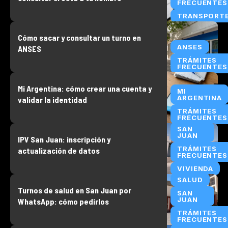
FRECUENTES
TRANSPORT
Cómo sacar y consultar un turno en
ANSES
ANSES
TRÁMITES
FRECUENTES
Mi Argentina: cómo crear una cuenta y
MI
ARGENTINA
validar la identidad
TRÁMITES
FRECUENTES
SAN
JUAN
IPV San Juan: inscripción y
TRÁMITES
actualización de datos
FRECUENTES
VIVIENDA
SALUD
Turnos de salud en San Juan por
SAN
JUAN
WhatsApp: cómo pedirlos
TRÁMITES
FRECUENTES