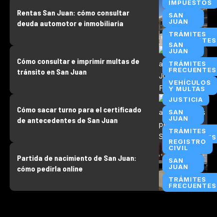
IMPUESTOS
Rentas San Juan: cómo consultar
SAN
JUAN
deuda automotor e inmobiliaria
TRÁMITES
FRECUENTES
SAN
JUAN
Cómo consultar e imprimir multas de
TRÁMITES
FRECUENTES
tránsito en San Juan
VEHÍCULOS
Y MULTAS
JUSTICIA
Cómo sacar turno para el certificado
SAN
JUAN
de antecedentes de San Juan
TRÁMITES
FRECUENTES
REGISTRO
CIVIL
Partida de nacimiento de San Juan:
SAN
JUAN
cómo pedirla online
TRÁMITES
FRECUENTES