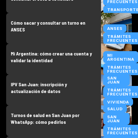
FRECUENTES
TRANSPORT
Cómo sacar y consultar un turno en
ANSES
ANSES
TRÁMITES
FRECUENTES
Mi Argentina: cómo crear una cuenta y
MI
ARGENTINA
validar la identidad
TRÁMITES
FRECUENTES
SAN
JUAN
IPV San Juan: inscripción y
TRÁMITES
actualización de datos
FRECUENTES
VIVIENDA
SALUD
Turnos de salud en San Juan por
SAN
JUAN
WhatsApp: cómo pedirlos
TRÁMITES
FRECUENTES