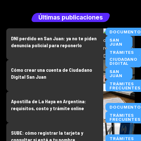
Últimas publicaciones
DOCUMENTO
DNI perdido en San Juan: ya no te piden
SAN
JUAN
denuncia policial para reponerlo
TRÁMITES
FRECUENTES
CIUDADANO
DIGITAL
Cómo crear una cuenta de Ciudadano
SAN
JUAN
Digital San Juan
TRÁMITES
FRECUENTES
Apostilla de La Haya en Argentina:
DOCUMENTO
requisitos, costo y trámite online
TRÁMITES
FRECUENTES
SUBE: cómo registrar la tarjeta y
TRÁMITES
consultar si está a tu nombre