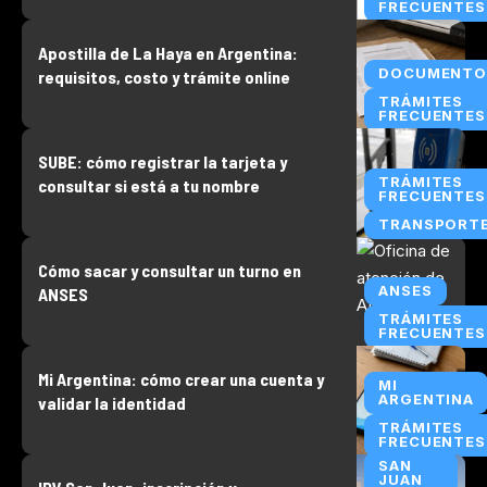
FRECUENTES
Apostilla de La Haya en Argentina:
DOCUMENTO
requisitos, costo y trámite online
TRÁMITES
FRECUENTES
SUBE: cómo registrar la tarjeta y
TRÁMITES
consultar si está a tu nombre
FRECUENTES
TRANSPORT
Cómo sacar y consultar un turno en
ANSES
ANSES
TRÁMITES
FRECUENTES
Mi Argentina: cómo crear una cuenta y
MI
ARGENTINA
validar la identidad
TRÁMITES
FRECUENTES
SAN
JUAN