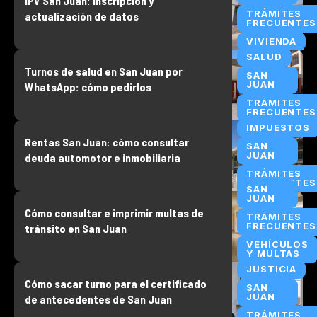
IPV San Juan: inscripción y
TRÁMITES
actualización de datos
FRECUENTES
VIVIENDA
SALUD
Turnos de salud en San Juan por
SAN
JUAN
WhatsApp: cómo pedirlos
TRÁMITES
FRECUENTES
IMPUESTOS
Rentas San Juan: cómo consultar
SAN
JUAN
deuda automotor e inmobiliaria
TRÁMITES
FRECUENTES
SAN
JUAN
Cómo consultar e imprimir multas de
TRÁMITES
FRECUENTES
tránsito en San Juan
VEHÍCULOS
Y MULTAS
JUSTICIA
Cómo sacar turno para el certificado
SAN
JUAN
de antecedentes de San Juan
TRÁMITES