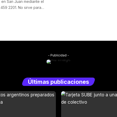
 en San Juan mediante el
 459 2201. No sirve para…
- Publicidad -
Últimas publicaciones