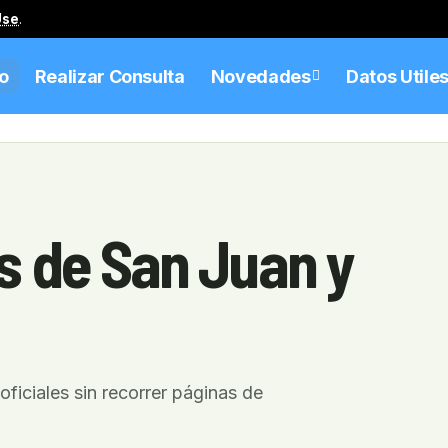
Use
.
io
Realizar Consulta
Novedades
Datos Utile
s de San Juan y
oficiales sin recorrer páginas de