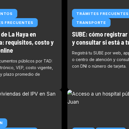
ENTOS
TRÁMITES FRECUENTES
ES FRECUENTES
TRANSPORTE
 de La Haya en
SUBE: cómo registrar l
: requisitos, costo y
y consultar si está a 
nline
Registrá tu SUBE por web, ap
o centro de atención y consult
ocumentos públicos por TAD:
con DNI o número de tarjeta.
trónico, VEP, costo vigente,
y plazo promedio de
AN