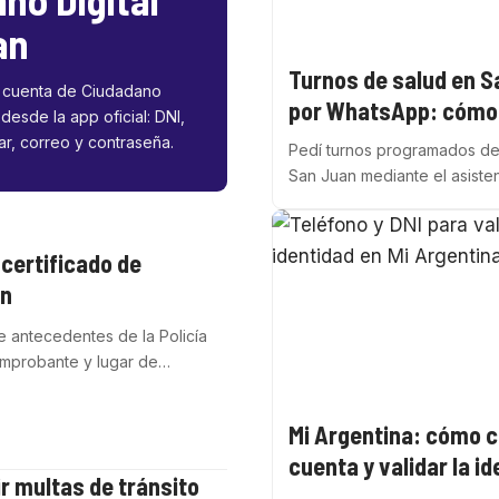
an
Turnos de salud en S
 cuenta de Ciudadano
por WhatsApp: cómo 
 desde la app oficial: DNI,
lar, correo y contraseña.
Pedí turnos programados de
San Juan mediante el asisten
certificado de
an
de antecedentes de la Policía
comprobante y lugar de…
Mi Argentina: cómo c
cuenta y validar la i
r multas de tránsito