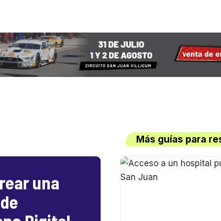
Más guías para re
rear una
 de
no Digital