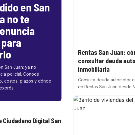
dido en San
a no te
denuncia
l para
rlo
Rentas San Juan: c
consultar deuda aut
en San Juan: ya no
inmobiliaria
cia policial. Conocé
Consultá deuda automotor o 
o, costos, plazos y dónde
en Rentas San Juan desde 
 exprés.
 Ciudadano Digital San