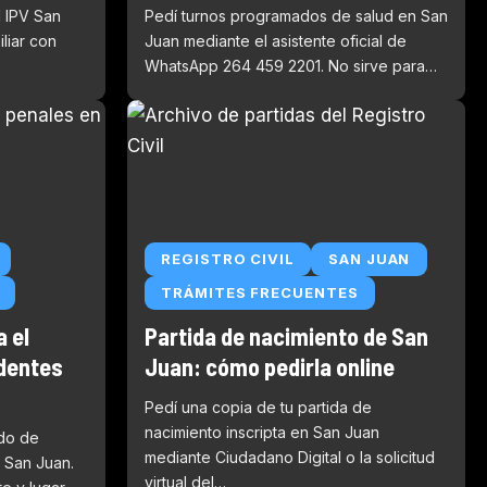
l IPV San
Pedí turnos programados de salud en San
iliar con
Juan mediante el asistente oficial de
WhatsApp 264 459 2201. No sirve para…
REGISTRO CIVIL
SAN JUAN
TRÁMITES FRECUENTES
 el
Partida de nacimiento de San
edentes
Juan: cómo pedirla online
Pedí una copia de tu partida de
nacimiento inscripta en San Juan
ado de
mediante Ciudadano Digital o la solicitud
 San Juan.
virtual del…