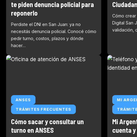
te piden denuncia policial para
Ciudadan
reponerlo
Cómo crear
Digital San 
Perdiste el DNI en San Juan: ya no
validación, 
necesitás denuncia policial. Conocé cómo
pedir turno, costos, plazos y dónde
hacer…
ANSES
MI ARGE
TRÁMITES FRECUENTES
TRÁMIT
Cómo sacar y consultar un
Mi Argen
turno en ANSES
cuenta y 