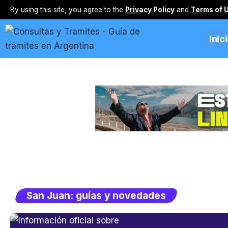
By using this site, you agree to the
Privacy Policy
and
Terms of 
Inic
San Juan: guías y novedades