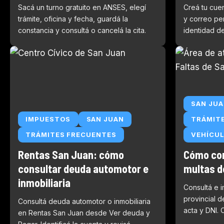
Sacá un turno gratuito en ANSES, elegí
Creá tu cue
trámite, oficina y fecha, guardá la
y correo per
constancia y consultá o cancelá la cita.
identidad d
SAN JU
IMPUESTOS
SAN JUAN
TRÁMIT
TRÁMITES FRECUENTES
VEHÍCUL
Rentas San Juan: cómo
Cómo con
consultar deuda automotor e
multas d
inmobiliaria
Consultá e i
provincial 
Consultá deuda automotor o inmobiliaria
acta y DNI.
en Rentas San Juan desde Ver deuda y