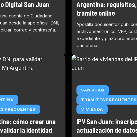
o Digital San Juan
Argentina: requisitos,
trámite online
 una cuenta de Ciudadano
Juan desde la app oficial: DNI,
Apostillá documentos público
celular, correo y contraseña.
archivo electrónico, VEP, cos
expediente y plazo promedio
Cancillería.
SAN JUAN
NTINA
TRÁMITES FRECUENTES
ES FRECUENTES
VIVIENDA
tina: cómo crear una
IPV San Juan: inscripc
validar la identidad
actualización de dato