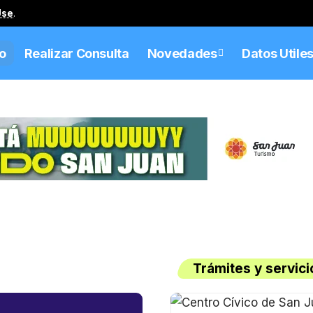
Use
.
io
Realizar Consulta
Novedades
Datos Utile
Trámites y servici