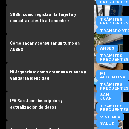
FRECUENTES
SUBE: cómo registrar la tarjeta y
TRÁMITES
consultar si está a tu nombre
FRECUENTES
TRANSPORT
Cómo sacar y consultar un turno en
ANSES
ANSES
TRÁMITES
FRECUENTES
Mi Argentina: cómo crear una cuenta y
MI
ARGENTINA
validar la identidad
TRÁMITES
FRECUENTES
SAN
JUAN
IPV San Juan: inscripción y
TRÁMITES
actualización de datos
FRECUENTES
VIVIENDA
SALUD