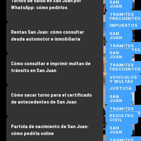
Turnos de salud en San Juan por
SAN
JUAN
WhatsApp: cómo pedirlos
TRÁMITES
FRECUENTES
IMPUESTOS
Rentas San Juan: cómo consultar
SAN
JUAN
deuda automotor e inmobiliaria
TRÁMITES
FRECUENTES
SAN
JUAN
Cómo consultar e imprimir multas de
TRÁMITES
FRECUENTES
tránsito en San Juan
VEHÍCULOS
Y MULTAS
JUSTICIA
Cómo sacar turno para el certificado
SAN
JUAN
de antecedentes de San Juan
TRÁMITES
FRECUENTES
REGISTRO
CIVIL
Partida de nacimiento de San Juan:
SAN
JUAN
cómo pedirla online
TRÁMITES