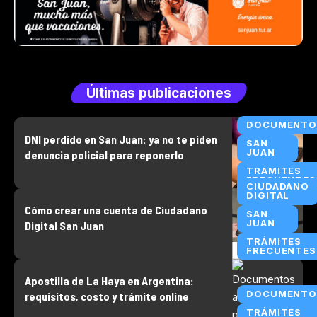
Últimas publicaciones
DOCUMENTO
DNI perdido en San Juan: ya no te piden
SAN
JUAN
denuncia policial para reponerlo
TRÁMITES
FRECUENTES
CIUDADANO
DIGITAL
Cómo crear una cuenta de Ciudadano
SAN
JUAN
Digital San Juan
TRÁMITES
FRECUENTES
Apostilla de La Haya en Argentina:
DOCUMENTO
requisitos, costo y trámite online
TRÁMITES