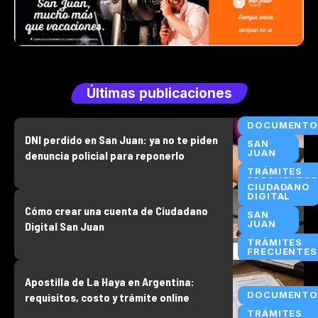
Últimas publicaciones
DOCUMENTO
DNI perdido en San Juan: ya no te piden
SAN
JUAN
denuncia policial para reponerlo
TRÁMITES
FRECUENTES
CIUDADANO
DIGITAL
Cómo crear una cuenta de Ciudadano
SAN
JUAN
Digital San Juan
TRÁMITES
FRECUENTES
Apostilla de La Haya en Argentina:
DOCUMENTO
requisitos, costo y trámite online
TRÁMITES