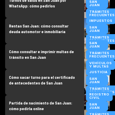
Turnos de salud en San Juan por
SAN
JUAN
WhatsApp: cómo pedirlos
TRÁMITES
FRECUENTES
IMPUESTOS
Rentas San Juan: cómo consultar
SAN
JUAN
deuda automotor e inmobiliaria
TRÁMITES
FRECUENTES
SAN
JUAN
Cómo consultar e imprimir multas de
TRÁMITES
FRECUENTES
tránsito en San Juan
VEHÍCULOS
Y MULTAS
JUSTICIA
Cómo sacar turno para el certificado
SAN
JUAN
de antecedentes de San Juan
TRÁMITES
FRECUENTES
REGISTRO
CIVIL
Partida de nacimiento de San Juan:
SAN
JUAN
cómo pedirla online
TRÁMITES