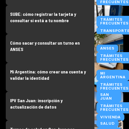
FRECUENTES
SUBE: cómo registrar la tarjeta y
TRÁMITES
consultar si está a tu nombre
FRECUENTES
TRANSPORT
Cómo sacar y consultar un turno en
ANSES
ANSES
TRÁMITES
FRECUENTES
Mi Argentina: cómo crear una cuenta y
MI
ARGENTINA
validar la identidad
TRÁMITES
FRECUENTES
SAN
JUAN
IPV San Juan: inscripción y
TRÁMITES
actualización de datos
FRECUENTES
VIVIENDA
SALUD