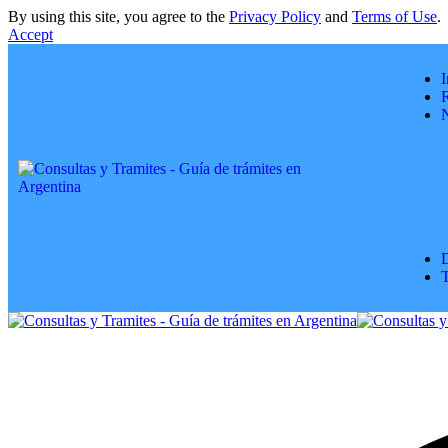
By using this site, you agree to the
Privacy Policy
and
Terms of Use
.
Accept
I
R
D