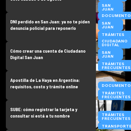
SAN
JUAN
DOCUMENTO
DNI perdido en San Juan: ya no te piden
SAN
JUAN
denuncia policial para reponerlo
TRÁMITES
FRECUENTES
CIUDADANO
DIGITAL
Cómo crear una cuenta de Ciudadano
SAN
JUAN
Digital San Juan
TRÁMITES
FRECUENTES
Apostilla de La Haya en Argentina:
DOCUMENTO
requisitos, costo y trámite online
TRÁMITES
FRECUENTES
SUBE: cómo registrar la tarjeta y
TRÁMITES
consultar si está a tu nombre
FRECUENTES
TRANSPORT