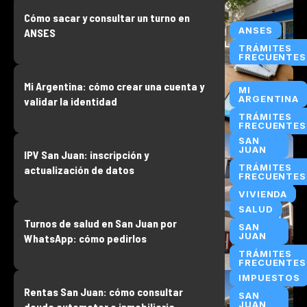
Cómo sacar y consultar un turno en
ANSES
ANSES
TRÁMITES
FRECUENTES
Mi Argentina: cómo crear una cuenta y
MI
ARGENTINA
validar la identidad
TRÁMITES
FRECUENTES
SAN
JUAN
IPV San Juan: inscripción y
TRÁMITES
actualización de datos
FRECUENTES
VIVIENDA
SALUD
Turnos de salud en San Juan por
SAN
JUAN
WhatsApp: cómo pedirlos
TRÁMITES
FRECUENTES
IMPUESTOS
Rentas San Juan: cómo consultar
SAN
JUAN
deuda automotor e inmobiliaria