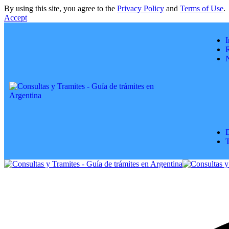
By using this site, you agree to the
Privacy Policy
and
Terms of Use
.
Accept
I
R
D