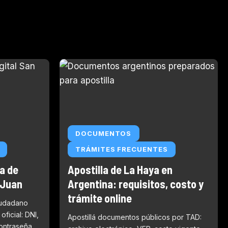
DOCUMENTOS
TRÁMITES FRECUENTES
a de
Apostilla de La Haya en
 Juan
Argentina: requisitos, costo y
trámite online
iudadano
ficial: DNI,
Apostillá documentos públicos por TAD:
contraseña.