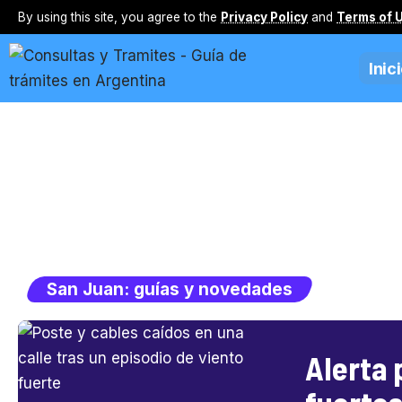
By using this site, you agree to the
Privacy Policy
and
Terms of 
Inic
San Juan: guías y novedades
Alerta 