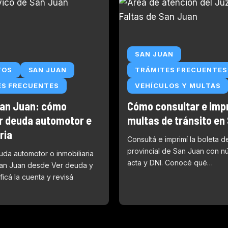
SAN JUAN
TOS
SAN JUAN
TRÁMITES FRECUENTES
ES FRECUENTES
VEHÍCULOS Y MULTAS
an Juan: cómo
Cómo consultar e imp
r deuda automotor e
multas de tránsito en
ria
Consultá e imprimí la boleta d
provincial de San Juan con 
uda automotor o inmobiliaria
acta y DNI. Conocé qué…
an Juan desde Ver deuda y
ficá la cuenta y revisá