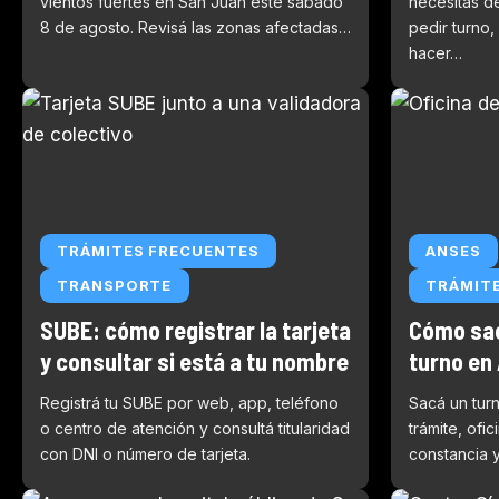
vientos fuertes en San Juan este sábado
necesitás d
8 de agosto. Revisá las zonas afectadas…
pedir turno,
hacer…
TRÁMITES FRECUENTES
ANSES
TRANSPORTE
TRÁMIT
SUBE: cómo registrar la tarjeta
Cómo sac
y consultar si está a tu nombre
turno en
Registrá tu SUBE por web, app, teléfono
Sacá un turn
o centro de atención y consultá titularidad
trámite, ofi
con DNI o número de tarjeta.
constancia y