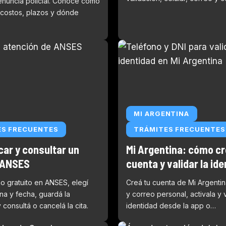
enuncia policial. Conocé cómo
 costos, plazos y dónde
MI ARGENTINA
ES FRECUENTES
TRÁMITES FRECUENTES
ar y consultar un
Mi Argentina: cómo cr
 ANSES
cuenta y validar la id
o gratuito en ANSES, elegí
Creá tu cuenta de Mi Argenti
cina y fecha, guardá la
y correo personal, activala y v
 consultá o cancelá la cita.
identidad desde la app o…