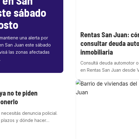
 en San
ste sábado
osto
Rentas San Juan: c
 mantiene una alerta por
consultar deuda aut
 en San Juan este sábado
inmobiliaria
visá las zonas afectadas
.
Consultá deuda automotor o 
en Rentas San Juan desde 
ya no te piden
ponerlo
 necesitás denuncia policial.
, plazos y dónde hacer…