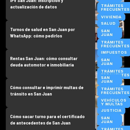
IPV San Juan: inscripción y
TRÁMITES
actualización de datos
FRECUENTES
VIVIENDA
SALUD
Turnos de salud en San Juan por
SAN
JUAN
WhatsApp: cómo pedirlos
TRÁMITES
FRECUENTES
IMPUESTOS
Rentas San Juan: cómo consultar
SAN
JUAN
deuda automotor e inmobiliaria
TRÁMITES
FRECUENTES
SAN
JUAN
Cómo consultar e imprimir multas de
TRÁMITES
FRECUENTES
tránsito en San Juan
VEHÍCULOS
Y MULTAS
JUSTICIA
Cómo sacar turno para el certificado
SAN
JUAN
de antecedentes de San Juan
TRÁMITES