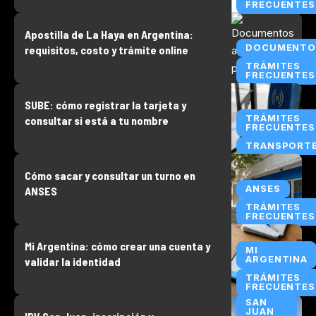
FRECUENTES
Apostilla de La Haya en Argentina:
DOCUMENTO
requisitos, costo y trámite online
TRÁMITES
FRECUENTES
SUBE: cómo registrar la tarjeta y
TRÁMITES
consultar si está a tu nombre
FRECUENTES
TRANSPORT
Cómo sacar y consultar un turno en
ANSES
ANSES
TRÁMITES
FRECUENTES
Mi Argentina: cómo crear una cuenta y
MI
ARGENTINA
validar la identidad
TRÁMITES
FRECUENTES
SAN
JUAN