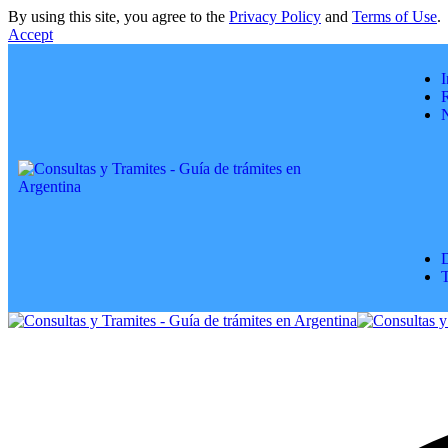
By using this site, you agree to the
Privacy Policy
and
Terms of Use
.
Accept
I
R
D