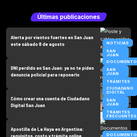
Últimas publicaciones
Alerta por vientos fuertes en San Juan
NOTICIAS
este sábado 8 de agosto
SAN
JUAN
DOCUMENTO
DNI perdido en San Juan: ya no te piden
SAN
JUAN
denuncia policial para reponerlo
TRÁMITES
FRECUENTES
CIUDADANO
DIGITAL
Cómo crear una cuenta de Ciudadano
SAN
JUAN
Digital San Juan
TRÁMITES
FRECUENTES
Apostilla de La Haya en Argentina:
DOCUMENTO
requisitos, costo y trámite online