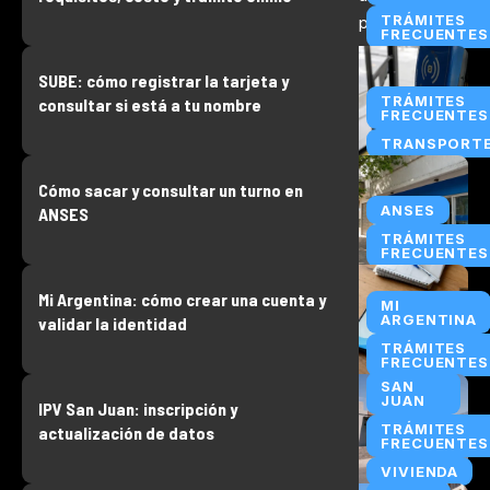
TRÁMITES
FRECUENTES
SUBE: cómo registrar la tarjeta y
TRÁMITES
consultar si está a tu nombre
FRECUENTES
TRANSPORT
Cómo sacar y consultar un turno en
ANSES
ANSES
TRÁMITES
FRECUENTES
Mi Argentina: cómo crear una cuenta y
MI
ARGENTINA
validar la identidad
TRÁMITES
FRECUENTES
SAN
JUAN
IPV San Juan: inscripción y
TRÁMITES
actualización de datos
FRECUENTES
VIVIENDA