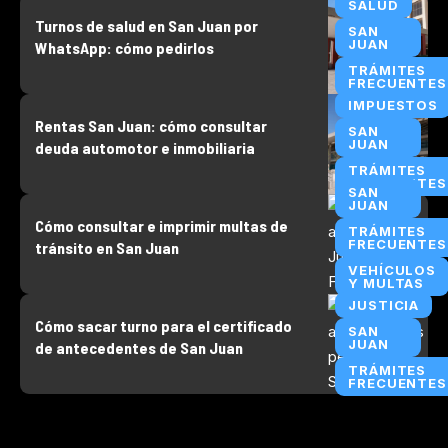
SALUD
Turnos de salud en San Juan por
SAN
JUAN
WhatsApp: cómo pedirlos
TRÁMITES
FRECUENTES
IMPUESTOS
Rentas San Juan: cómo consultar
SAN
JUAN
deuda automotor e inmobiliaria
TRÁMITES
FRECUENTES
SAN
JUAN
Cómo consultar e imprimir multas de
TRÁMITES
FRECUENTES
tránsito en San Juan
VEHÍCULOS
Y MULTAS
JUSTICIA
Cómo sacar turno para el certificado
SAN
JUAN
de antecedentes de San Juan
TRÁMITES
FRECUENTES