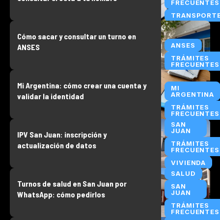
FRECUENTES
TRANSPORT
Cómo sacar y consultar un turno en
ANSES
ANSES
TRÁMITES
FRECUENTES
Mi Argentina: cómo crear una cuenta y
MI
ARGENTINA
validar la identidad
TRÁMITES
FRECUENTES
SAN
JUAN
IPV San Juan: inscripción y
TRÁMITES
actualización de datos
FRECUENTES
VIVIENDA
SALUD
Turnos de salud en San Juan por
SAN
JUAN
WhatsApp: cómo pedirlos
TRÁMITES
FRECUENTES