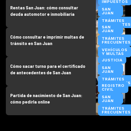
IMPUESTOS
Rentas San Juan: cómo consultar
SAN
JUAN
deuda automotor e inmobiliaria
TRÁMITES
FRECUENTES
SAN
JUAN
Cómo consultar e imprimir multas de
TRÁMITES
FRECUENTES
tránsito en San Juan
VEHÍCULOS
Y MULTAS
JUSTICIA
Cómo sacar turno para el certificado
SAN
JUAN
de antecedentes de San Juan
TRÁMITES
FRECUENTES
REGISTRO
CIVIL
Partida de nacimiento de San Juan:
SAN
JUAN
cómo pedirla online
TRÁMITES
FRECUENTES