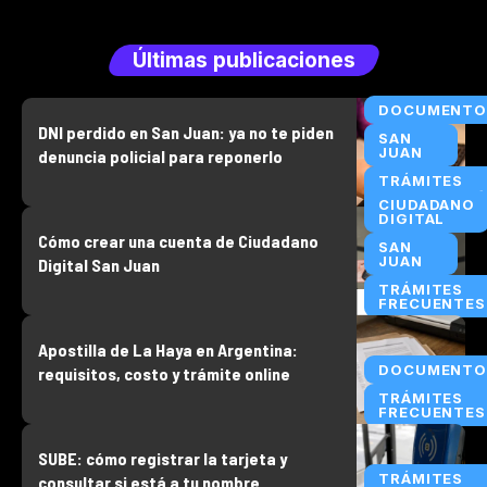
Últimas publicaciones
DOCUMENTO
DNI perdido en San Juan: ya no te piden
SAN
JUAN
denuncia policial para reponerlo
TRÁMITES
FRECUENTES
CIUDADANO
DIGITAL
Cómo crear una cuenta de Ciudadano
SAN
JUAN
Digital San Juan
TRÁMITES
FRECUENTES
Apostilla de La Haya en Argentina:
DOCUMENTO
requisitos, costo y trámite online
TRÁMITES
FRECUENTES
SUBE: cómo registrar la tarjeta y
TRÁMITES
consultar si está a tu nombre