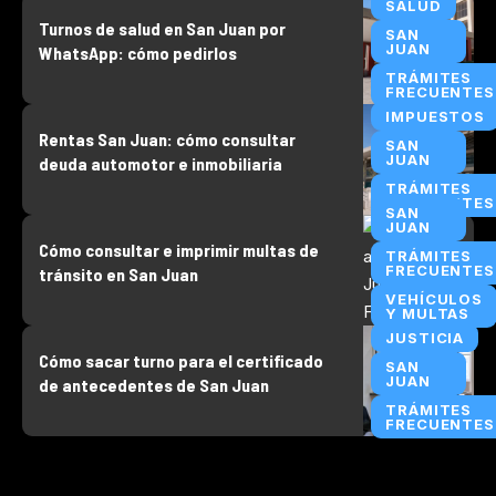
SALUD
Turnos de salud en San Juan por
SAN
JUAN
WhatsApp: cómo pedirlos
TRÁMITES
FRECUENTES
IMPUESTOS
Rentas San Juan: cómo consultar
SAN
JUAN
deuda automotor e inmobiliaria
TRÁMITES
FRECUENTES
SAN
JUAN
Cómo consultar e imprimir multas de
TRÁMITES
FRECUENTES
tránsito en San Juan
VEHÍCULOS
Y MULTAS
JUSTICIA
Cómo sacar turno para el certificado
SAN
JUAN
de antecedentes de San Juan
TRÁMITES
FRECUENTES