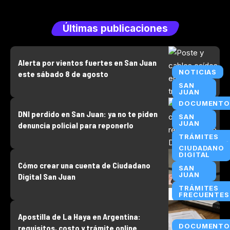
Últimas publicaciones
Alerta por vientos fuertes en San Juan
NOTICIAS
este sábado 8 de agosto
SAN
JUAN
DOCUMENTO
DNI perdido en San Juan: ya no te piden
SAN
JUAN
denuncia policial para reponerlo
TRÁMITES
FRECUENTES
CIUDADANO
DIGITAL
Cómo crear una cuenta de Ciudadano
SAN
JUAN
Digital San Juan
TRÁMITES
FRECUENTES
Apostilla de La Haya en Argentina:
DOCUMENTO
requisitos, costo y trámite online