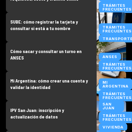
TRÁMITES
FRECUENTES
SUBE: cómo registrar la tarjeta y
TRÁMITES
consultar si está a tu nombre
FRECUENTES
TRANSPORT
Cómo sacar y consultar un turno en
ANSES
ANSES
TRÁMITES
FRECUENTES
Mi Argentina: cómo crear una cuenta y
MI
ARGENTINA
validar la identidad
TRÁMITES
FRECUENTES
SAN
JUAN
IPV San Juan: inscripción y
TRÁMITES
actualización de datos
FRECUENTES
VIVIENDA