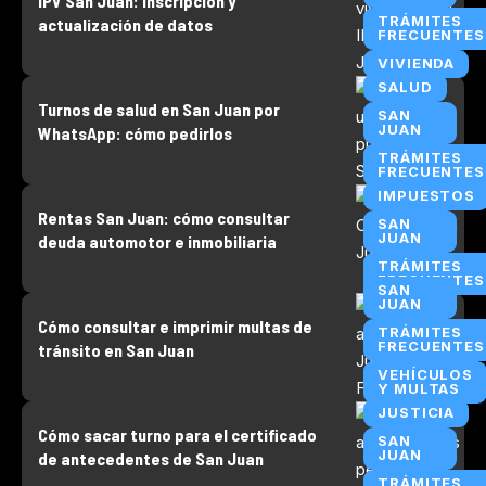
IPV San Juan: inscripción y
TRÁMITES
actualización de datos
FRECUENTES
VIVIENDA
SALUD
Turnos de salud en San Juan por
SAN
JUAN
WhatsApp: cómo pedirlos
TRÁMITES
FRECUENTES
IMPUESTOS
Rentas San Juan: cómo consultar
SAN
JUAN
deuda automotor e inmobiliaria
TRÁMITES
FRECUENTES
SAN
JUAN
Cómo consultar e imprimir multas de
TRÁMITES
FRECUENTES
tránsito en San Juan
VEHÍCULOS
Y MULTAS
JUSTICIA
Cómo sacar turno para el certificado
SAN
JUAN
de antecedentes de San Juan
TRÁMITES