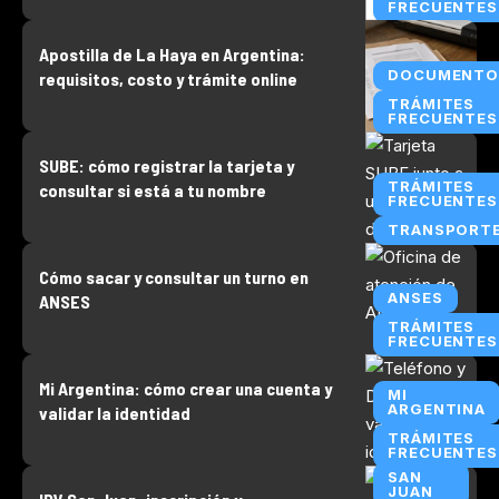
FRECUENTES
Apostilla de La Haya en Argentina:
DOCUMENTO
requisitos, costo y trámite online
TRÁMITES
FRECUENTES
SUBE: cómo registrar la tarjeta y
TRÁMITES
consultar si está a tu nombre
FRECUENTES
TRANSPORT
Cómo sacar y consultar un turno en
ANSES
ANSES
TRÁMITES
FRECUENTES
Mi Argentina: cómo crear una cuenta y
MI
ARGENTINA
validar la identidad
TRÁMITES
FRECUENTES
SAN
JUAN