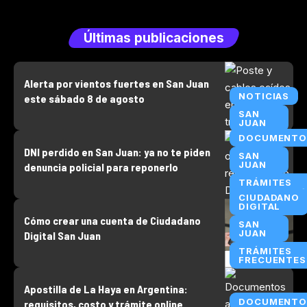
Últimas publicaciones
Alerta por vientos fuertes en San Juan
NOTICIAS
este sábado 8 de agosto
SAN
JUAN
DOCUMENTO
DNI perdido en San Juan: ya no te piden
SAN
JUAN
denuncia policial para reponerlo
TRÁMITES
FRECUENTES
CIUDADANO
DIGITAL
Cómo crear una cuenta de Ciudadano
SAN
JUAN
Digital San Juan
TRÁMITES
FRECUENTES
Apostilla de La Haya en Argentina:
DOCUMENTO
requisitos, costo y trámite online