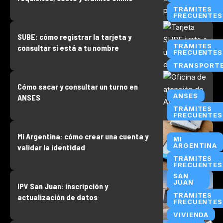
TRÁMITES
FRECUENTES
SUBE: cómo registrar la tarjeta y
TRÁMITES
consultar si está a tu nombre
FRECUENTES
TRANSPORT
Cómo sacar y consultar un turno en
ANSES
ANSES
TRÁMITES
FRECUENTES
Mi Argentina: cómo crear una cuenta y
MI
ARGENTINA
validar la identidad
TRÁMITES
FRECUENTES
SAN
JUAN
IPV San Juan: inscripción y
TRÁMITES
actualización de datos
FRECUENTES
VIVIENDA