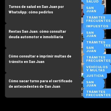
SALUD
Turnos de salud en San Juan por
SAN
JUAN
WhatsApp: cómo pedirlos
TRÁMITES
FRECUENTES
IMPUESTOS
Rentas San Juan: cómo consultar
SAN
JUAN
deuda automotor e inmobiliaria
TRÁMITES
FRECUENTES
SAN
JUAN
Cómo consultar e imprimir multas de
TRÁMITES
FRECUENTES
tránsito en San Juan
VEHÍCULOS
Y MULTAS
JUSTICIA
Cómo sacar turno para el certificado
SAN
JUAN
de antecedentes de San Juan
TRÁMITES
FRECUENTES