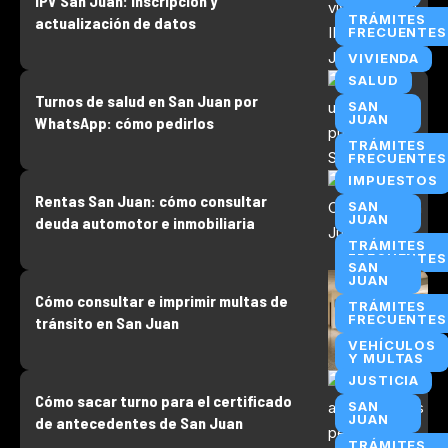
IPV San Juan: inscripción y
TRÁMITES
actualización de datos
FRECUENTES
VIVIENDA
SALUD
Turnos de salud en San Juan por
SAN
JUAN
WhatsApp: cómo pedirlos
TRÁMITES
FRECUENTES
IMPUESTOS
Rentas San Juan: cómo consultar
SAN
JUAN
deuda automotor e inmobiliaria
TRÁMITES
FRECUENTES
SAN
JUAN
Cómo consultar e imprimir multas de
TRÁMITES
FRECUENTES
tránsito en San Juan
VEHÍCULOS
Y MULTAS
JUSTICIA
Cómo sacar turno para el certificado
SAN
JUAN
de antecedentes de San Juan
TRÁMITES