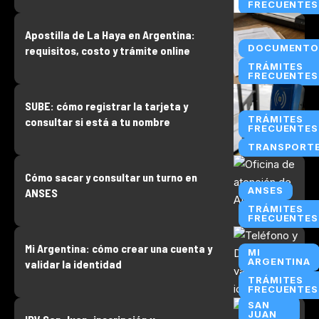
FRECUENTES
Apostilla de La Haya en Argentina:
DOCUMENTO
requisitos, costo y trámite online
TRÁMITES
FRECUENTES
SUBE: cómo registrar la tarjeta y
TRÁMITES
consultar si está a tu nombre
FRECUENTES
TRANSPORT
Cómo sacar y consultar un turno en
ANSES
ANSES
TRÁMITES
FRECUENTES
Mi Argentina: cómo crear una cuenta y
MI
ARGENTINA
validar la identidad
TRÁMITES
FRECUENTES
SAN
JUAN